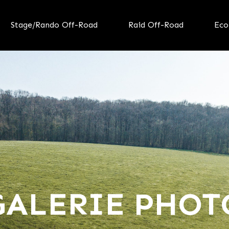
Stage/Rando Off-Road
Raid Off-Road
Eco
GALERIE PHOT