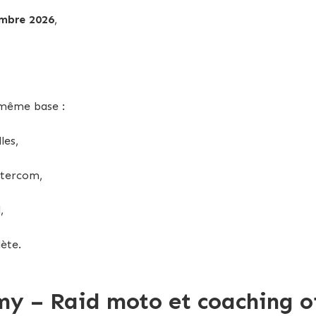
mbre 2026
,
 même base :
les,
ntercom,
,
ète.
y – Raid moto et coaching o