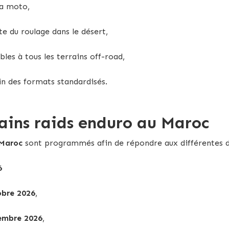
sa moto,
 du roulage dans le désert,
es à tous les terrains off-road,
in des formats standardisés.
ains raids enduro au Maroc
 Maroc
sont programmés afin de répondre aux différentes di
6
obre 2026
,
embre 2026
,