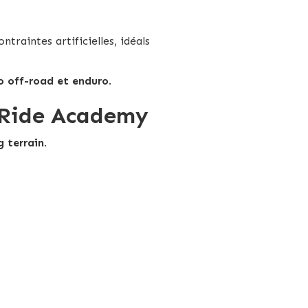
ontraintes artificielles, idéals
o off-road et enduro
.
f Ride Academy
g terrain
.