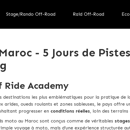
Stage/Rando Off-Road
Raid Off-Road
Eco
Maroc - 5 Jours de Piste
ng
ff Ride Academy
es destinations les plus emblématiques pour la pratique de 
ux arides, oueds roulants et zones sableuses, le pays offre u
ouhaitant progresser en
conditions réelles
, loin des terrains 
aids moto au Maroc sont conçus comme de véritables
stages
un simple voyage à moto, mais d’une expérience structurée au